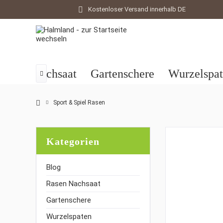
Kostenloser Versand innerhalb DE
Rasen Nachsaat
Gartenschere
Wurzelspa

Sport & Spiel Rasen
Kategorien
Blog
Rasen Nachsaat
Gartenschere
Wurzelspaten