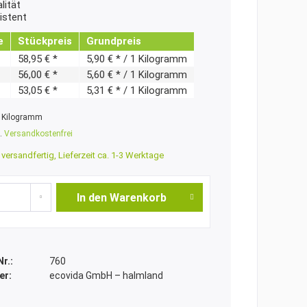
lität
istent
e
Stückpreis
Grundpreis
58,95 € *
5,90 € * / 1 Kilogramm
56,00 € *
5,60 € * / 1 Kilogramm
53,05 € *
5,31 € * / 1 Kilogramm
 Kilogramm
t.
Versandkostenfrei
versandfertig, Lieferzeit ca. 1-3 Werktage
In den
Warenkorb
Nr.:
760
er:
ecovida GmbH – halmland