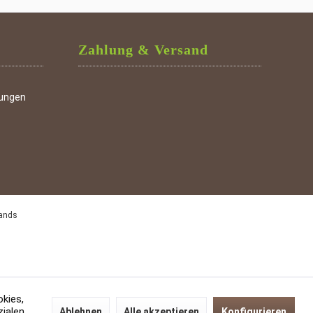
Zahlung & Versand
gungen
lands
okies,
zialen
Ablehnen
Alle akzeptieren
Konfigurieren