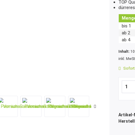
TOP Qua
dürreres
Meng
bis
1
ab
2
ab
4
Inhalt:
10
inkl. MwS
Sofort 
Artikel-
Herstell