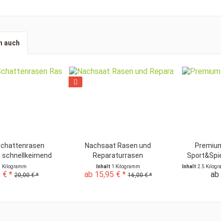
n auch
chattenrasen
Nachsaat Rasen und
Premiu
schnellkeimend
Reparaturrasen
Sport&Spie
1 Kilogramm
Inhalt
1 Kilogramm
Inhalt
2.5 Kilog
 € *
ab 15,95 € *
ab 
20,00 € *
16,00 € *