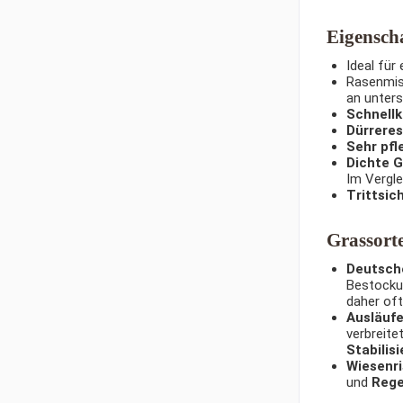
Eigensch
Ideal für
Rasenmis
an unters
Schnell
Dürreres
Sehr pfl
Dichte 
Im Vergle
Trittsic
Grassort
Deutsche
Bestockun
daher oft
Ausläufe
verbreite
Stabilis
Wiesenri
und
Rege