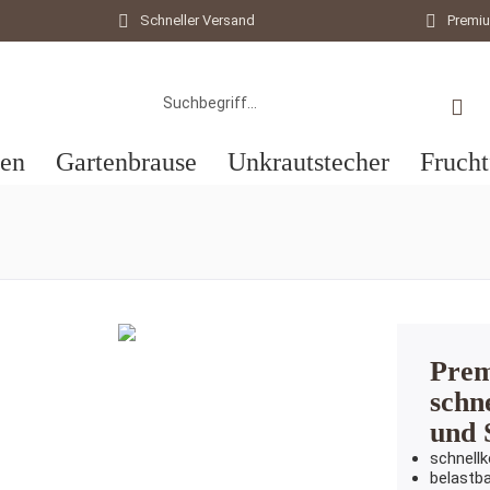
Schneller Versand
Premi
ten
Gartenbrause
Unkrautstecher
Frucht
Prem
schn
und 
schnell
belastb